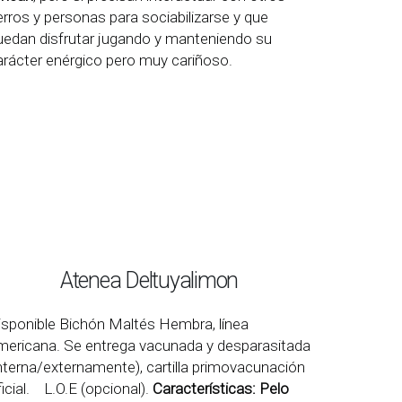
erros y personas para sociabilizarse y que
uedan disfrutar jugando y manteniendo su
arácter enérgico pero muy cariñoso.
Atenea Deltuyalimon
isponible Bichón Maltés Hembra, línea
mericana. Se entrega vacunada y desparasitada
interna/externamente), cartilla primovacunación
ficial. L.O.E (opcional).
Características: Pelo