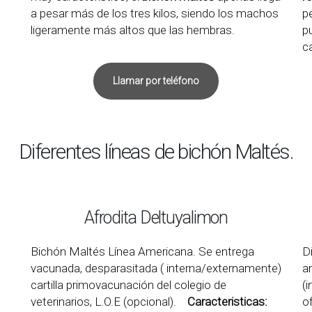
a pesar más de los tres kilos, siendo los machos
p
ligeramente más altos que las hembras.
p
c
Llamar por teléfono
Diferentes líneas de bichón Maltés.
Afrodita Deltuyalimon
Bichón Maltés Línea Americana. Se entrega
D
vacunada, desparasitada ( interna/externamente)
a
cartilla primovacunación del colegio de
(
veterinarios, L.O.E (opcional).
Caracteristicas:
o