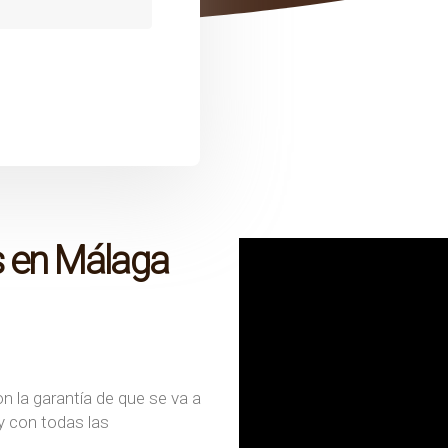
s en Málaga
n la garantía de que se va a
y con todas las