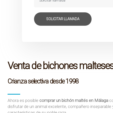
Venta de bichones maltese
Crianza selectiva desde 1998
Ahora es posible
comprar un bichón maltés en Málaga
co
disfrutar de un animal excelente, compañero inseparable 
características de su noble raza.