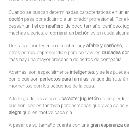
Cuando se buscan determinadas características en un
a
opción
pasa por adquirirlo a un criador profesional. Por el
desean un
fiel compañero
, de poco tamaño, cariñoso, ju
muchas alegrías, el
comprar un bichón
es sin duda alguna
Destacan por tener un carácter muy
afable y cariñoso
, t
otros perros, imprescindible para convivir en
ciudades c
más hay una mayor presencia de perros de compañía.
Además, son especialmente
inteligentes
, y se les puede
por lo que son
perfectos para familias
, ya que disfrutar
momentos con los pequeños de la casa.
A lo largo de los años su
carácter juguetón
no se pierde, 
que son ideales también para personas que viven solas 
alegre
que les motive cada día.
A pesar de su tamaño cuenta con una
gran esperanza de