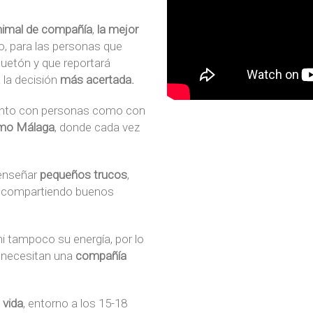
nimal de compañía
,
la mejor
lo, para las personas que
guetón y que reportará
 la decisión
más acertada.
anto con personas como con
omo Málaga
, donde cada vez
 enseñar
pequeños trucos
,
án compartiendo buenos
ni tampoco su energía, por lo
y necesitan una
compañía
 vida
, entorno a los 15-18