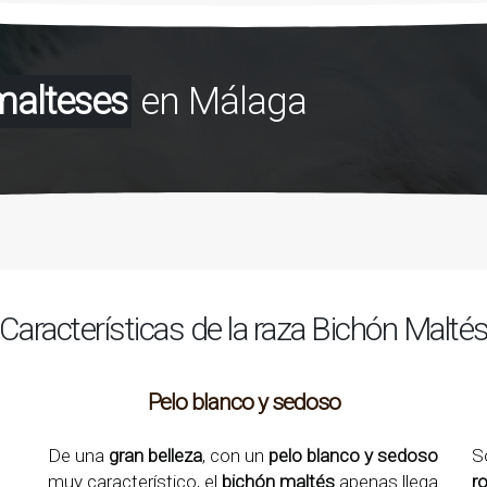
malteses
en Málaga
Características de la raza Bichón Malté
Pelo blanco y sedoso
De una
gran belleza
, con un
pelo blanco y sedoso
S
muy característico, el
bichón maltés
apenas llega
r